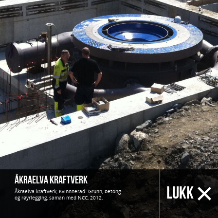
Åkraelva kraftverk
LUKK
Åkraelva kraftverk, Kvinnherad. Grunn, betong-
og røyrlegging, saman med NCC, 2012.