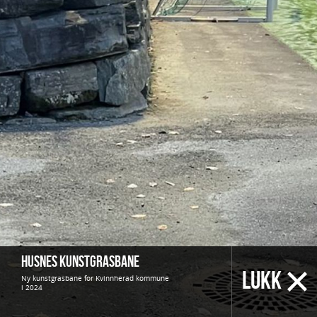
Husnes kunstgrasbane
LUKK
Ny kunstgrasbane for
Kvinnherad kommune
i
2024