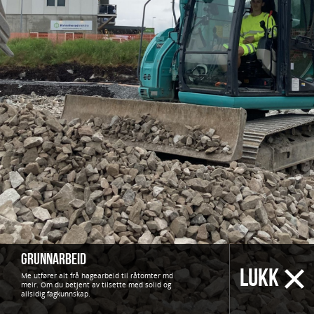
Grunnarbeid
LUKK
Me utfører alt frå hagearbeid til råtomter md
meir. Om du betjent av tilsette med solid og
allsidig fagkunnskap.