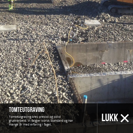
Tomteutgraving
LUKK
Tomteutgraving krev presist og solid
grunnarbeid. Vi følgjer Norsk Standard og har
mange år med erfaring i faget.